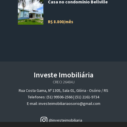
Casa no condomínio Bellville
R$ 8.800/mês
Investe Imobiliária
CRECI 26484J
Rua Costa Gama, Nº 1305, Sala 01, Glória - Osório / RS
Telefones: (51) 99506-2566 | (51) 2161-9734
E-mail: investeimobiliariaosorio@gmail.com
@investeimobiliaria