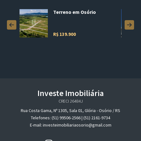
nho da
Terreno em Osório
R$ 139.900
Investe Imobiliária
CRECI 26484J
Rua Costa Gama, Nº 1305, Sala 01, Glória - Osório / RS
Telefones: (51) 99506-2566 | (51) 2161-9734
E-mail: investeimobiliariaosorio@gmail.com